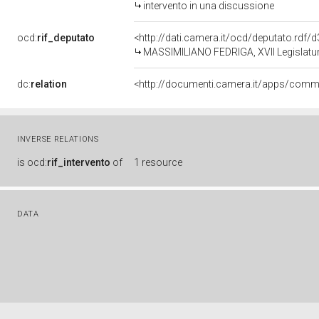
intervento in una discussione
ocd:
rif_deputato
<http://dati.camera.it/ocd/deputato.rdf
MASSIMILIANO FEDRIGA, XVII Legislatur
dc:
relation
INVERSE RELATIONS
is
ocd:
rif_intervento
of
1 resource
DATA