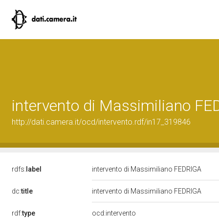
intervento di Massimiliano F
http://dati.camera.it/ocd/intervento.rdf/in17_319846
rdfs:
label
intervento di Massimiliano FEDRIGA
dc:
title
intervento di Massimiliano FEDRIGA
rdf:
type
ocd:intervento