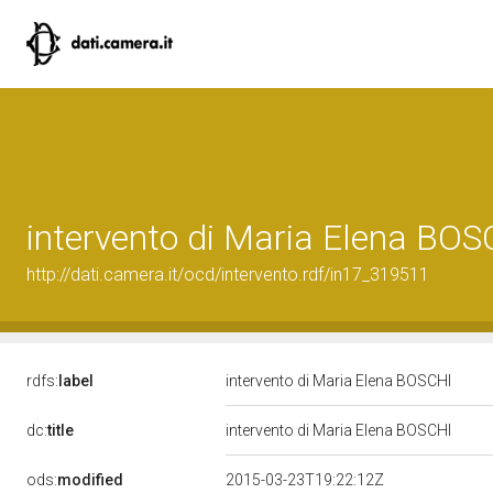
intervento di Maria Elena BOS
http://dati.camera.it/ocd/intervento.rdf/in17_319511
rdfs:
label
intervento di Maria Elena BOSCHI
dc:
title
intervento di Maria Elena BOSCHI
ods:
modified
2015-03-23T19:22:12Z