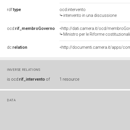
rdf:
type
ocd:intervento
intervento in una discussione
ocd:
rif_membroGoverno
<http://dati.camera.it/ocd/membro
Ministro per le Riforme costituzional
dc:
relation
INVERSE RELATIONS
is
ocd:
rif_intervento
of
1 resource
DATA