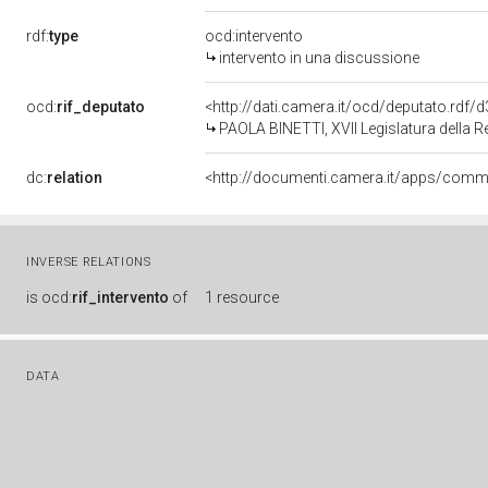
rdf:
type
ocd:intervento
intervento in una discussione
ocd:
rif_deputato
<http://dati.camera.it/ocd/deputato.rdf
PAOLA BINETTI, XVII Legislatura della R
dc:
relation
INVERSE RELATIONS
is
ocd:
rif_intervento
of
1 resource
DATA