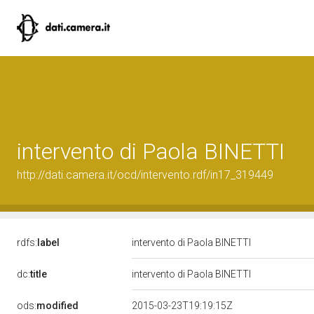
intervento di Paola BINETTI
http://dati.camera.it/ocd/intervento.rdf/in17_319449
rdfs:
label
intervento di Paola BINETTI
dc:
title
intervento di Paola BINETTI
ods:
modified
2015-03-23T19:19:15Z