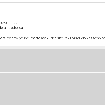
/d302059_17>
ella Repubblica