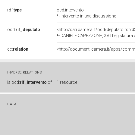
rdf:
type
ocd:intervento
intervento in una discussione
ocd:
rif_deputato
<http://dati.camera.it/ocd/deputato.rdf
DANIELE CAPEZZONE, XVII Legislatura d
dc:
relation
INVERSE RELATIONS
is
ocd:
rif_intervento
of
1 resource
DATA