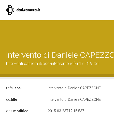
intervento di Daniele CAPEZZ
http://dati.camera.it/ocd/intervento.rdf/in17_319361
rdfs:
label
intervento di Daniele CAPEZZONE
dc:
title
intervento di Daniele CAPEZZONE
ods:
modified
2015-03-23T19:15:53Z