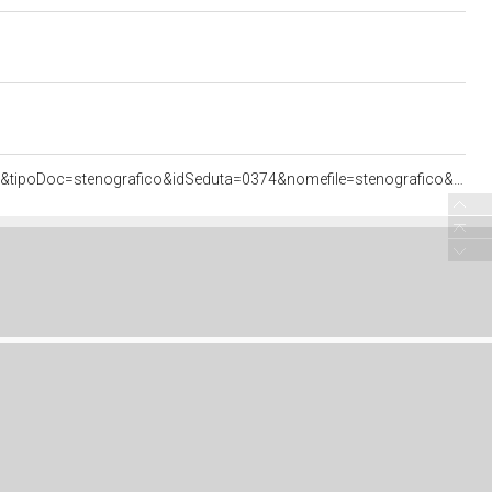
<http://documenti.camera.it/apps/commonServices/getDocumento.ashx?idlegislatura=17&sezione=assemblea&tipoDoc=stenografico&idSeduta=0374&nomefile=stenografico&ancora=sed0374.stenografico.tit00060.sub00010.int01760#sed0374.stenografico.tit00060.sub00010.int01760>