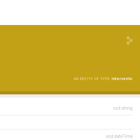
intervento
AN ENTITY OF TYPE:
xsd:string
xsd:dateTime