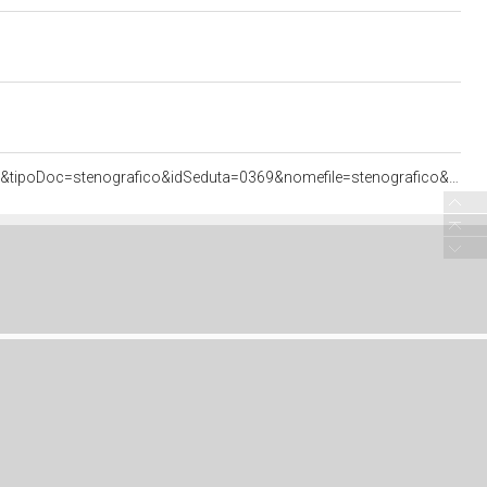
<http://documenti.camera.it/apps/commonServices/getDocumento.ashx?idlegislatura=17&sezione=assemblea&tipoDoc=stenografico&idSeduta=0369&nomefile=stenografico&ancora=sed0369.stenografico.tit00040.sub00030.int01730#sed0369.stenografico.tit00040.sub00030.int01730>