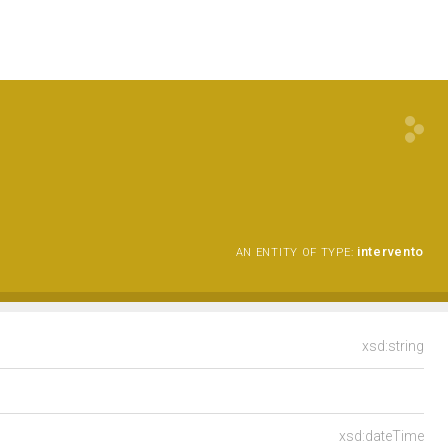
intervento
AN ENTITY OF TYPE:
xsd:string
xsd:dateTime