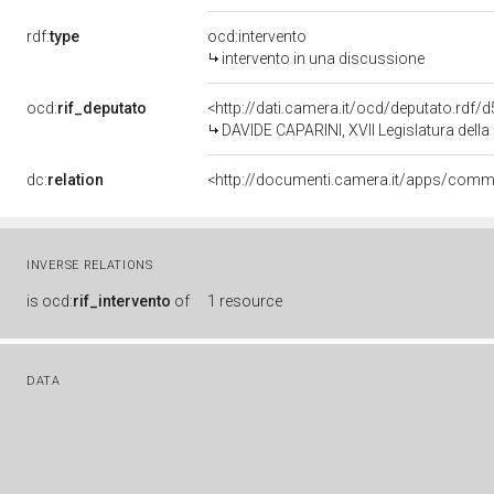
rdf:
type
ocd:intervento
intervento in una discussione
ocd:
rif_deputato
<http://dati.camera.it/ocd/deputato.rdf
DAVIDE CAPARINI, XVII Legislatura della
dc:
relation
INVERSE RELATIONS
is
ocd:
rif_intervento
of
1 resource
DATA