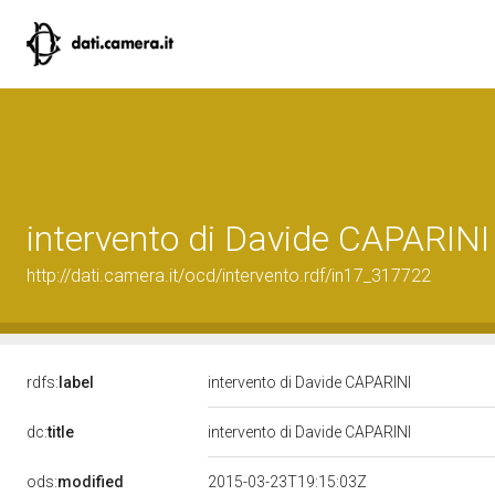
intervento di Davide CAPARINI
http://dati.camera.it/ocd/intervento.rdf/in17_317722
rdfs:
label
intervento di Davide CAPARINI
dc:
title
intervento di Davide CAPARINI
ods:
modified
2015-03-23T19:15:03Z