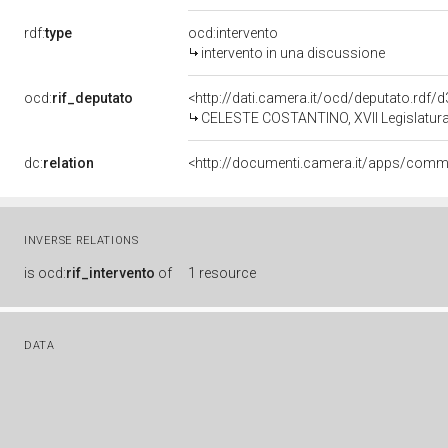
rdf:
type
ocd:intervento
intervento in una discussione
ocd:
rif_deputato
<http://dati.camera.it/ocd/deputato.rdf
CELESTE COSTANTINO, XVII Legislatura
dc:
relation
INVERSE RELATIONS
is
ocd:
rif_intervento
of
1 resource
DATA