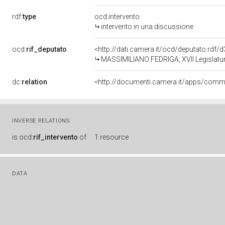
rdf:
type
ocd:intervento
intervento in una discussione
ocd:
rif_deputato
<http://dati.camera.it/ocd/deputato.rdf
MASSIMILIANO FEDRIGA, XVII Legislatur
dc:
relation
INVERSE RELATIONS
is
ocd:
rif_intervento
of
1 resource
DATA