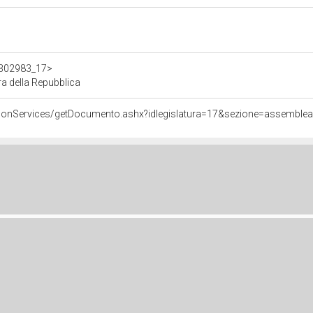
/d302983_17>
a della Repubblica