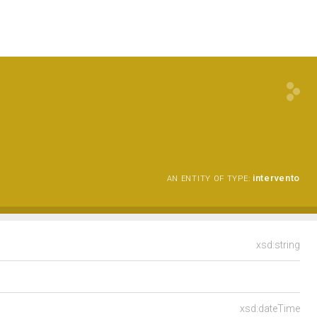
intervento
AN ENTITY OF TYPE:
xsd:string
xsd:dateTime