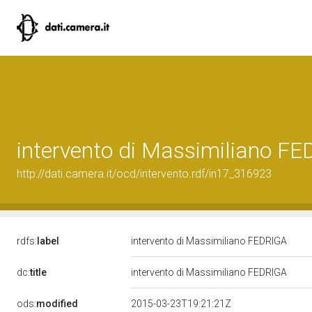
intervento di Massimiliano F
http://dati.camera.it/ocd/intervento.rdf/in17_316923
rdfs:
label
intervento di Massimiliano FEDRIGA
dc:
title
intervento di Massimiliano FEDRIGA
ods:
modified
2015-03-23T19:21:21Z