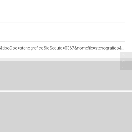
<http://documenti.camera.it/apps/commonServices/getDocumento.ashx?idlegislatura=17&sezione=assemblea&tipoDoc=stenografico&idSeduta=0367&nomefile=stenografico&ancora=sed0367.stenografico.tit00050.sub00010.int03580#sed0367.stenografico.tit00050.sub00010.int03580>