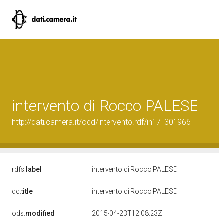
intervento di Rocco PALESE
http://dati.camera.it/ocd/intervento.rdf/in17_301966
rdfs:
label
intervento di Rocco PALESE
dc:
title
intervento di Rocco PALESE
ods:
modified
2015-04-23T12:08:23Z