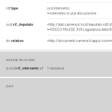
rdf:
type
ocd:intervento
intervento in una discussione
ocd:
rif_deputato
<http://dati.camera.it/ocd/deputato.rdf
ROCCO PALESE, XVII Legislatura della 
dc:
relation
INVERSE RELATIONS
is
ocd:
rif_intervento
of
1 resource
DATA