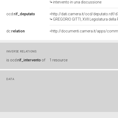
intervento in una discussione
ocd:
rif_deputato
<http://dati.camera.it/ocd/deputato.rdf
GREGORIO GITTI, XVII Legislatura della
dc:
relation
INVERSE RELATIONS
is
ocd:
rif_intervento
of
1 resource
DATA