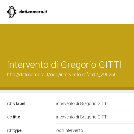
intervento di Gregorio GITTI
http://dati.camera.it/ocd/intervento.rdf/in17_296250
rdfs:
label
intervento di Gregorio GITTI
dc:
title
intervento di Gregorio GITTI
rdf:
type
ocd:intervento