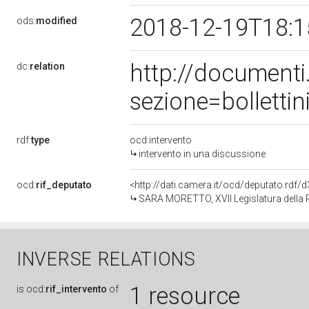
2018-12-19T18:
ods:
modified
http://document
dc:
relation
sezione=bollett
rdf:
type
ocd:intervento
intervento in una discussione
ocd:
rif_deputato
<http://dati.camera.it/ocd/deputato.rdf
SARA MORETTO, XVII Legislatura della 
INVERSE RELATIONS
1 resource
is
ocd:
rif_intervento
of