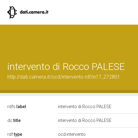
intervento di Rocco PALESE
http://dati.camera.it/ocd/intervento.rdf/in17_272801
rdfs:
label
intervento di Rocco PALESE
dc:
title
intervento di Rocco PALESE
rdf:
type
ocd:intervento