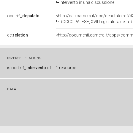
intervento in una discussione
ocd:
rif_deputato
<http://dati.camera.it/ocd/deputato.rdf
ROCCO PALESE, XVII Legislatura della 
dc:
relation
INVERSE RELATIONS
is
ocd:
rif_intervento
of
1 resource
DATA