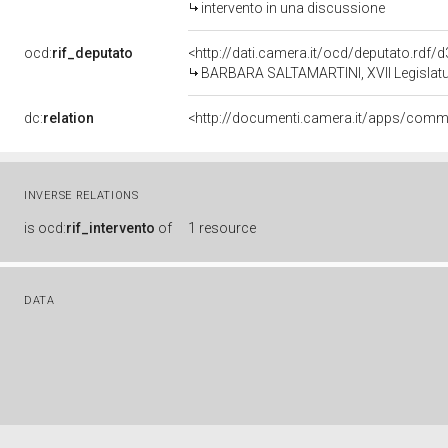
intervento in una discussione
ocd:
rif_deputato
<http://dati.camera.it/ocd/deputato.rdf
BARBARA SALTAMARTINI, XVII Legislatur
dc:
relation
INVERSE RELATIONS
is
ocd:
rif_intervento
of
1 resource
DATA