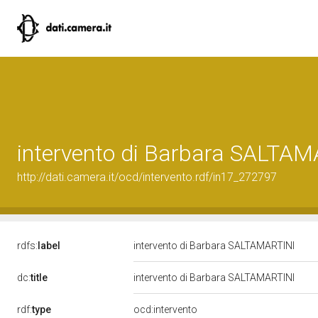
intervento di Barbara SALTAM
http://dati.camera.it/ocd/intervento.rdf/in17_272797
rdfs:
label
intervento di Barbara SALTAMARTINI
dc:
title
intervento di Barbara SALTAMARTINI
rdf:
type
ocd:intervento