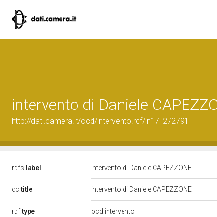
intervento di Daniele CAPEZZ
http://dati.camera.it/ocd/intervento.rdf/in17_272791
rdfs:
label
intervento di Daniele CAPEZZONE
dc:
title
intervento di Daniele CAPEZZONE
rdf:
type
ocd:intervento