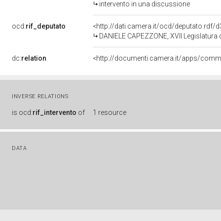
intervento in una discussione
ocd:
rif_deputato
<http://dati.camera.it/ocd/deputato.rdf
DANIELE CAPEZZONE, XVII Legislatura d
dc:
relation
INVERSE RELATIONS
is
ocd:
rif_intervento
of
1 resource
DATA