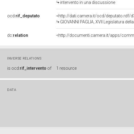
intervento in una discussione
ocd:
rif_deputato
<http://dati.camera.it/ocd/deputato.rdf
GIOVANNI PAGLIA, XVII Legislatura dell
dc:
relation
INVERSE RELATIONS
is
ocd:
rif_intervento
of
1 resource
DATA