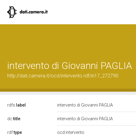
intervento di Giovanni PAGLIA
http://dati.camera.it/ocd/intervento.rdf/in17_272790
rdfs:
label
intervento di Giovanni PAGLIA
dc:
title
intervento di Giovanni PAGLIA
rdf:
type
ocd:intervento