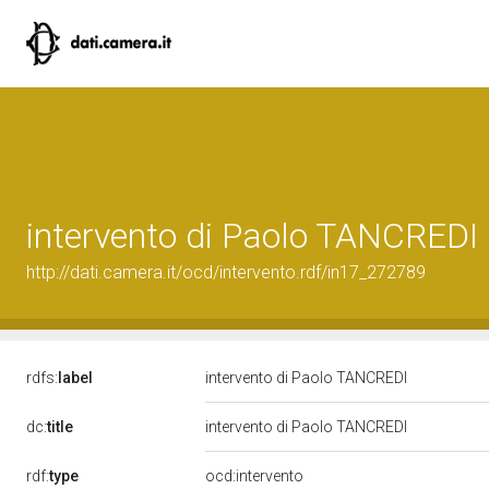
intervento di Paolo TANCREDI
http://dati.camera.it/ocd/intervento.rdf/in17_272789
rdfs:
label
intervento di Paolo TANCREDI
dc:
title
intervento di Paolo TANCREDI
rdf:
type
ocd:intervento