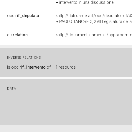
intervento in una discussione
ocd:
rif_deputato
<http://dati.camera.it/ocd/deputato.rdf
PAOLO TANCREDI, XVII Legislatura dell
dc:
relation
INVERSE RELATIONS
is
ocd:
rif_intervento
of
1 resource
DATA