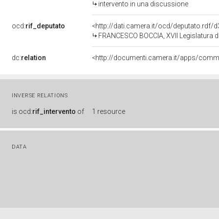
intervento in una discussione
ocd:
rif_deputato
<http://dati.camera.it/ocd/deputato.rdf
FRANCESCO BOCCIA, XVII Legislatura de
dc:
relation
INVERSE RELATIONS
is
ocd:
rif_intervento
of
1 resource
DATA