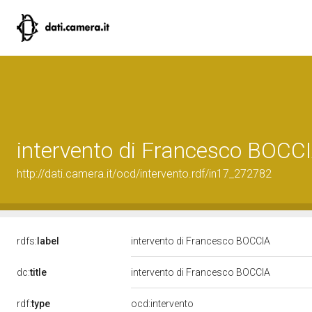
intervento di Francesco BOCC
http://dati.camera.it/ocd/intervento.rdf/in17_272782
rdfs:
label
intervento di Francesco BOCCIA
dc:
title
intervento di Francesco BOCCIA
rdf:
type
ocd:intervento