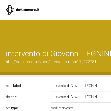
intervento di Giovanni LEGNIN
http://dati.camera.it/ocd/intervento.rdf/in17_272781
rdfs:
label
intervento di Giovanni LEGNINI
dc:
title
intervento di Giovanni LEGNINI
rdf:
type
ocd:intervento