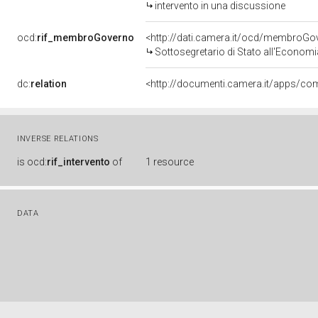
intervento in una discussione
ocd:
rif_membroGoverno
<http://dati.camera.it/ocd/membro
Sottosegretario di Stato all'Economi
dc:
relation
INVERSE RELATIONS
is
ocd:
rif_intervento
of
1 resource
DATA