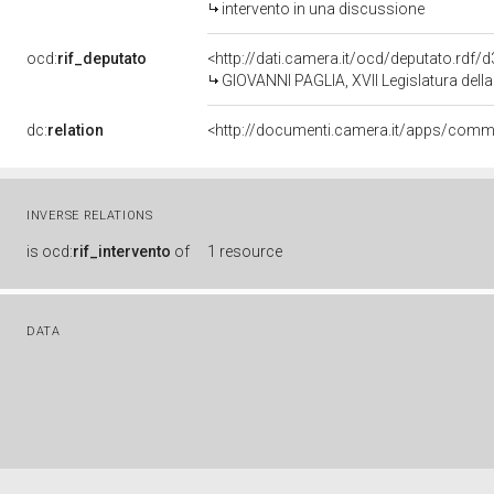
intervento in una discussione
ocd:
rif_deputato
<http://dati.camera.it/ocd/deputato.rdf
GIOVANNI PAGLIA, XVII Legislatura dell
dc:
relation
INVERSE RELATIONS
is
ocd:
rif_intervento
of
1 resource
DATA