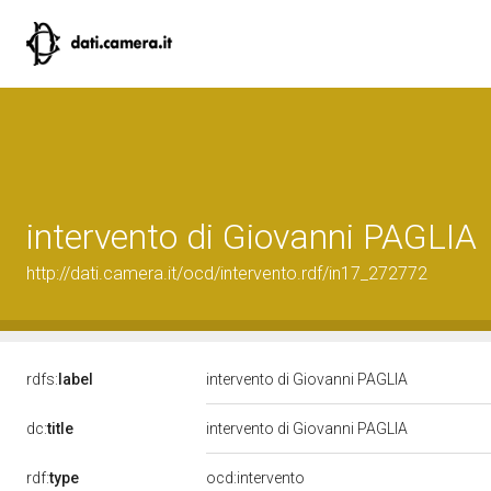
intervento di Giovanni PAGLIA
http://dati.camera.it/ocd/intervento.rdf/in17_272772
rdfs:
label
intervento di Giovanni PAGLIA
dc:
title
intervento di Giovanni PAGLIA
rdf:
type
ocd:intervento