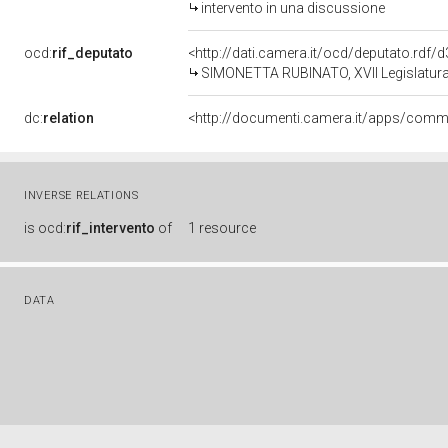
intervento in una discussione
ocd:
rif_deputato
<http://dati.camera.it/ocd/deputato.rdf
SIMONETTA RUBINATO, XVII Legislatura
dc:
relation
INVERSE RELATIONS
is
ocd:
rif_intervento
of
1 resource
DATA