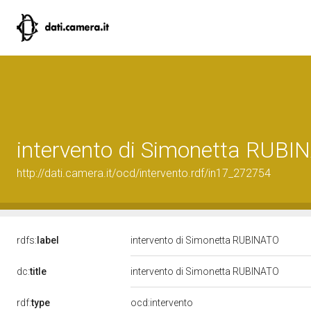
intervento di Simonetta RUBI
http://dati.camera.it/ocd/intervento.rdf/in17_272754
rdfs:
label
intervento di Simonetta RUBINATO
dc:
title
intervento di Simonetta RUBINATO
rdf:
type
ocd:intervento