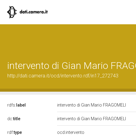
intervento di Gian Mario FRA
http://dati.camera.it/ocd/intervento.rdf/in17_272743
rdfs:
label
intervento di Gian Mario FRAGOMELI
dc:
title
intervento di Gian Mario FRAGOMELI
rdf:
type
ocd:intervento