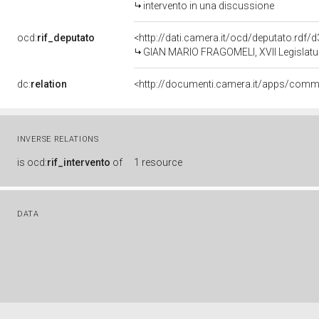
intervento in una discussione
ocd:
rif_deputato
<http://dati.camera.it/ocd/deputato.rdf
GIAN MARIO FRAGOMELI, XVII Legislatur
dc:
relation
INVERSE RELATIONS
is
ocd:
rif_intervento
of
1 resource
DATA