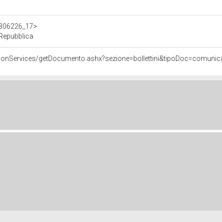
/d306226_17>
 Repubblica