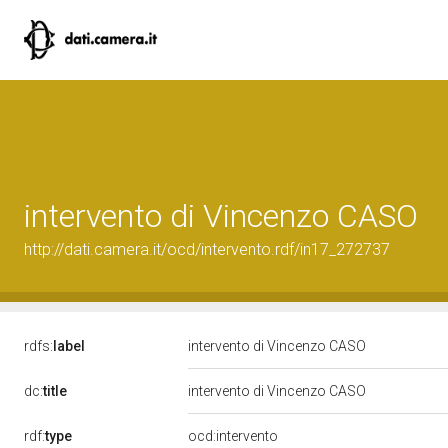
intervento di Vincenzo CASO
http://dati.camera.it/ocd/intervento.rdf/in17_272737
rdfs:
label
intervento di Vincenzo CASO
dc:
title
intervento di Vincenzo CASO
rdf:
type
ocd:intervento