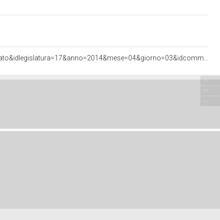
<http://documenti.camera.it/apps/commonServices/getDocumento.ashx?sezione=bollettini&tipoDoc=comunicato&idlegislatura=17&anno=2014&mese=04&giorno=03&idcommissione=0506&pagina=data.20140403.com0506.bollettino.sede00030.tit00010.int00690&ancora=data.20140403.com0506.bollettino.sede00030.tit00010.int00690#data.20140403.com0506.bollettino.sede00030.tit00010.int00690>