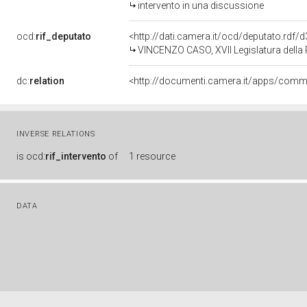
intervento in una discussione
ocd:
rif_deputato
<http://dati.camera.it/ocd/deputato.rdf
VINCENZO CASO, XVII Legislatura della
dc:
relation
INVERSE RELATIONS
is
ocd:
rif_intervento
of
1 resource
DATA