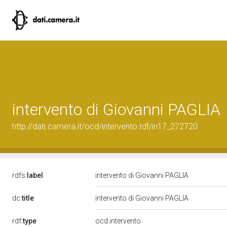
intervento di Giovanni PAGLIA
http://dati.camera.it/ocd/intervento.rdf/in17_272720
rdfs:
label
intervento di Giovanni PAGLIA
dc:
title
intervento di Giovanni PAGLIA
rdf:
type
ocd:intervento