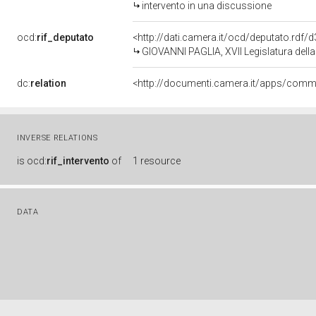
intervento in una discussione
ocd:
rif_deputato
<http://dati.camera.it/ocd/deputato.rdf
GIOVANNI PAGLIA, XVII Legislatura dell
dc:
relation
INVERSE RELATIONS
is
ocd:
rif_intervento
of
1 resource
DATA