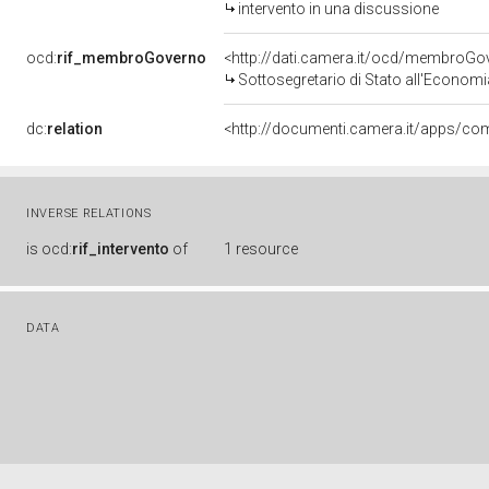
intervento in una discussione
ocd:
rif_membroGoverno
<http://dati.camera.it/ocd/membro
Sottosegretario di Stato all'Economi
dc:
relation
INVERSE RELATIONS
is
ocd:
rif_intervento
of
1 resource
DATA