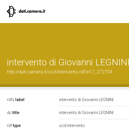
intervento di Giovanni LEGNIN
http://dati.camera.it/ocd/intervento.rdf/in17_272704
rdfs:
label
intervento di Giovanni LEGNINI
dc:
title
intervento di Giovanni LEGNINI
rdf:
type
ocd:intervento