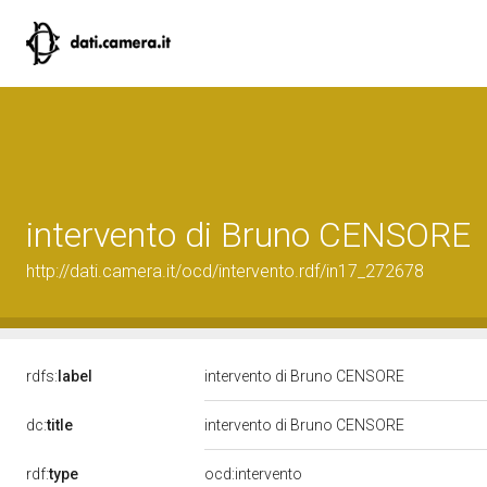
intervento di Bruno CENSORE
http://dati.camera.it/ocd/intervento.rdf/in17_272678
rdfs:
label
intervento di Bruno CENSORE
dc:
title
intervento di Bruno CENSORE
rdf:
type
ocd:intervento