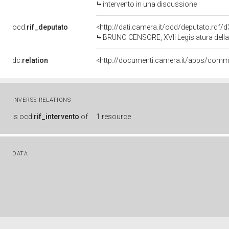
intervento in una discussione
ocd:
rif_deputato
<http://dati.camera.it/ocd/deputato.rdf
BRUNO CENSORE, XVII Legislatura della
dc:
relation
INVERSE RELATIONS
is
ocd:
rif_intervento
of
1 resource
DATA