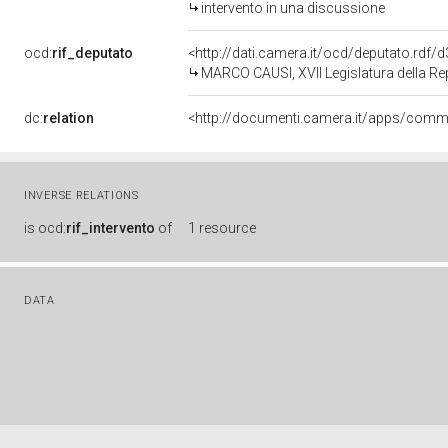
intervento in una discussione
ocd:
rif_deputato
<http://dati.camera.it/ocd/deputato.rdf
MARCO CAUSI, XVII Legislatura della Re
dc:
relation
INVERSE RELATIONS
is
ocd:
rif_intervento
of
1 resource
DATA