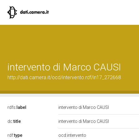
intervento di Marco CAUSI
http://dati.camera.it/ocd/intervento.rdf/in17_272668
rdfs:
label
intervento di Marco CAUSI
dc:
title
intervento di Marco CAUSI
rdf:
type
ocd:intervento