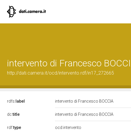
intervento di Francesco BOCC
http://dati.camera.it/ocd/intervento.rdf/in17_272665
rdfs:
label
intervento di Francesco BOCCIA
dc:
title
intervento di Francesco BOCCIA
rdf:
type
ocd:intervento