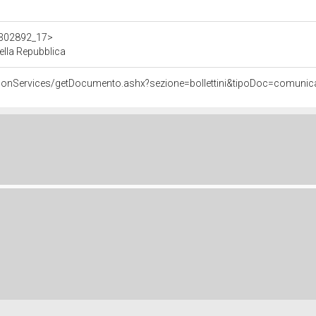
/d302892_17>
lla Repubblica