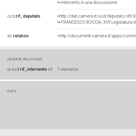
intervento in una discussione
ocd:
rif_deputato
<http://dati.camera.it/ocd/deputato.rdf
FRANCESCO BOCCIA, XVII Legislatura de
dc:
relation
INVERSE RELATIONS
is
ocd:
rif_intervento
of
1 resource
DATA