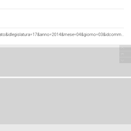
<http://documenti.camera.it/apps/commonServices/getDocumento.ashx?sezione=bollettini&tipoDoc=comunicato&idlegislatura=17&anno=2014&mese=04&giorno=03&idcommissione=0506&pagina=data.20140403.com0506.bollettino.sede00010.tit00010.int00040&ancora=data.20140403.com0506.bollettino.sede00010.tit00010.int00040#data.20140403.com0506.bollettino.sede00010.tit00010.int00040>