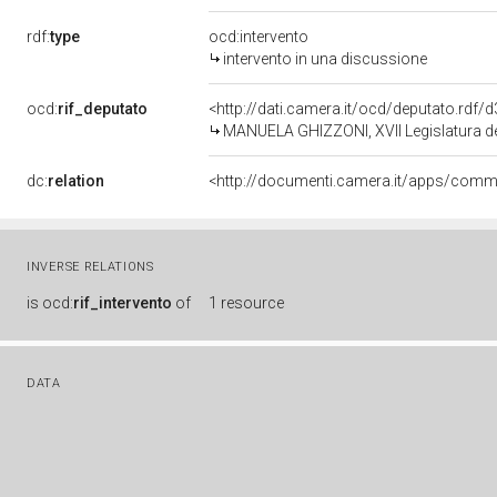
rdf:
type
ocd:intervento
intervento in una discussione
ocd:
rif_deputato
<http://dati.camera.it/ocd/deputato.rdf
MANUELA GHIZZONI, XVII Legislatura de
dc:
relation
INVERSE RELATIONS
is
ocd:
rif_intervento
of
1 resource
DATA