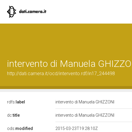
intervento di Manuela GHIZZO
http://dati.camera.it/ocd/intervento.rdf/in17_244498
rdfs:
label
intervento di Manuela GHIZZONI
dc:
title
intervento di Manuela GHIZZONI
ods:
modified
2015-03-23T19:28:10Z