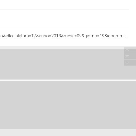
<http://documenti.camera.it/apps/commonServices/getDocumento.ashx?sezione=bollettini&tipoDoc=comunicato&idlegislatura=17&anno=2013&mese=09&giorno=19&idcommissione=12&pagina=data.20130919.com12.bollettino.sede00020.tit00010.int00120&ancora=data.20130919.com12.bollettino.sede00020.tit00010.int00120#data.20130919.com12.bollettino.sede00020.tit00010.int00120>