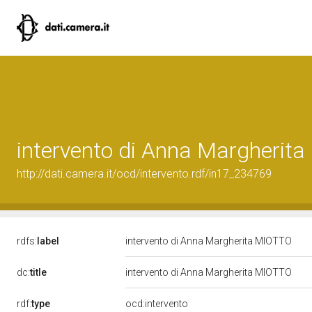
intervento di Anna Margherit
http://dati.camera.it/ocd/intervento.rdf/in17_234769
rdfs:
label
intervento di Anna Margherita MIOTTO
dc:
title
intervento di Anna Margherita MIOTTO
rdf:
type
ocd:intervento