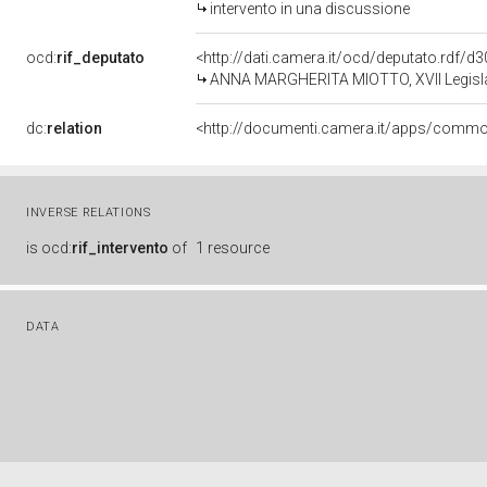
intervento in una discussione
ocd:
rif_deputato
<http://dati.camera.it/ocd/deputato.rdf/
ANNA MARGHERITA MIOTTO, XVII Legislat
dc:
relation
INVERSE RELATIONS
is
ocd:
rif_intervento
of
1 resource
DATA