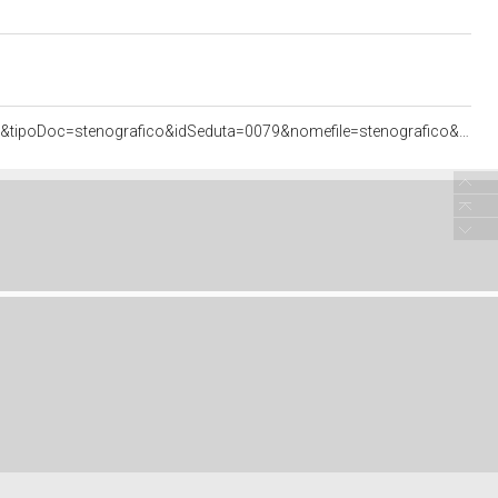
<http://documenti.camera.it/apps/commonServices/getDocumento.ashx?idlegislatura=17&sezione=assemblea&tipoDoc=stenografico&idSeduta=0079&nomefile=stenografico&ancora=sed0079.stenografico.tit00030.int00320#sed0079.stenografico.tit00030.int00320>