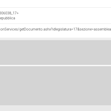
/d306038_17>
Repubblica