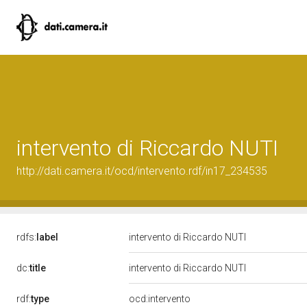
intervento di Riccardo NUTI
http://dati.camera.it/ocd/intervento.rdf/in17_234535
rdfs:
label
intervento di Riccardo NUTI
dc:
title
intervento di Riccardo NUTI
rdf:
type
ocd:intervento