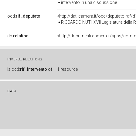
intervento in una discussione
ocd:
rif_deputato
<http://dati.camera.it/ocd/deputato.rdf
RICCARDO NUTI, XVII Legislatura della 
dc:
relation
INVERSE RELATIONS
is
ocd:
rif_intervento
of
1 resource
DATA