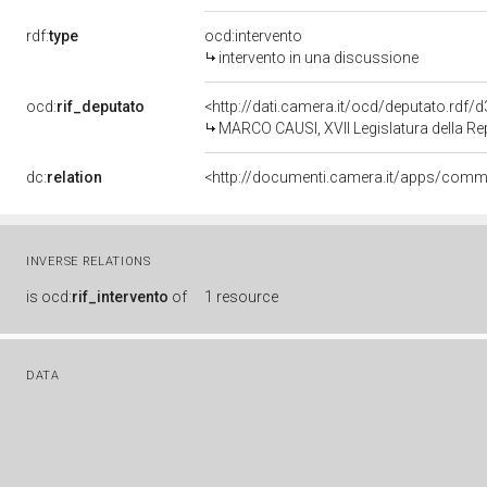
rdf:
type
ocd:intervento
intervento in una discussione
ocd:
rif_deputato
<http://dati.camera.it/ocd/deputato.rdf
MARCO CAUSI, XVII Legislatura della Re
dc:
relation
INVERSE RELATIONS
is
ocd:
rif_intervento
of
1 resource
DATA