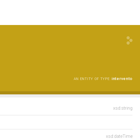
intervento
AN ENTITY OF TYPE:
xsd:string
xsd:dateTime