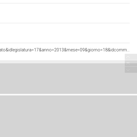
<http://documenti.camera.it/apps/commonServices/getDocumento.ashx?sezione=bollettini&tipoDoc=comunicato&idlegislatura=17&anno=2013&mese=09&giorno=18&idcommissione=06&pagina=data.20130918.com06.bollettino.sede00020.tit00010.int00890&ancora=data.20130918.com06.bollettino.sede00020.tit00010.int00890#data.20130918.com06.bollettino.sede00020.tit00010.int00890>