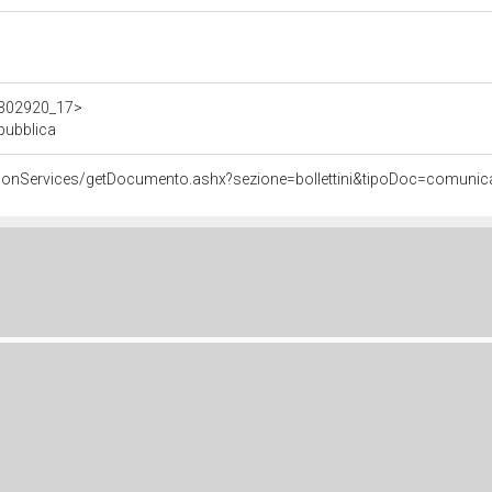
/d302920_17>
pubblica