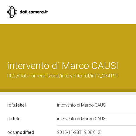
intervento di Marco CAUSI
http://dati.camera.it/ocd/intervento.rdf/in17_234191
rdfs:
label
intervento di Marco CAUSI
dc:
title
intervento di Marco CAUSI
ods:
modified
2015-11-28T12:08:01Z