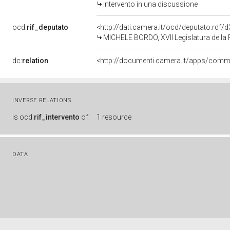
intervento in una discussione
ocd:
rif_deputato
<http://dati.camera.it/ocd/deputato.rdf
MICHELE BORDO, XVII Legislatura della
dc:
relation
INVERSE RELATIONS
is
ocd:
rif_intervento
of
1 resource
DATA