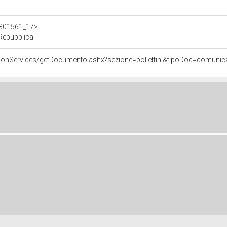
/d301561_17>
 Repubblica