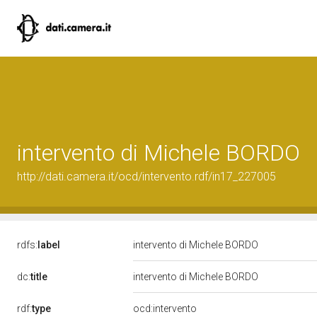
intervento di Michele BORDO
http://dati.camera.it/ocd/intervento.rdf/in17_227005
rdfs:
label
intervento di Michele BORDO
dc:
title
intervento di Michele BORDO
rdf:
type
ocd:intervento