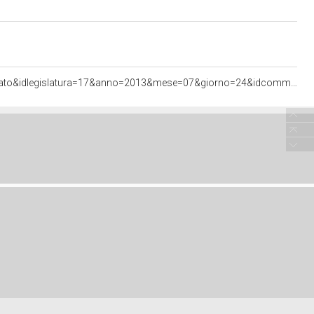
<http://documenti.camera.it/apps/commonServices/getDocumento.ashx?sezione=bollettini&tipoDoc=comunicato&idlegislatura=17&anno=2013&mese=07&giorno=24&idcommissione=14&pagina=data.20130724.com14.bollettino.sede00020.tit00010.int00030&ancora=data.20130724.com14.bollettino.sede00020.tit00010.int00030#data.20130724.com14.bollettino.sede00020.tit00010.int00030>