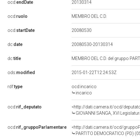
20130314
ocd:
endDate
ocd:
ruolo
MEMBRO DEL C.D.
20080530
ocd:
startDate
dc:
date
20080530-20130314
dc:
title
MEMBRO DEL C.D. del gruppo PAR
ods:
modified
2015-01-22T12:24:53Z
rdf:
type
ocd:incarico
incarico
ocd:
rif_deputato
<http://dati.camera.it/ocd/deputa
GIOVANNI SANGA, XVI Legislatura
ocd:
rif_gruppoParlamentare
<http://dati.camera.it/ocd/gruppo
PARTITO DEMOCRATICO (PD) (05