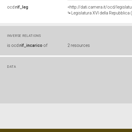
ocd:
rif_leg
<http://dati.camera.it/ocd/legislat
Legislatura XVI della Repubblica
INVERSE RELATIONS
is
ocd:
rif_incarico
of
2 resources
DATA