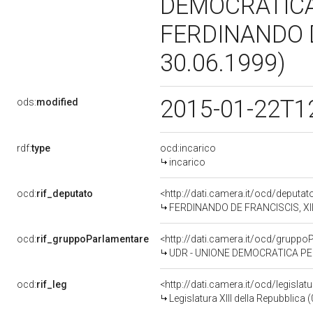
DEMOCRATICA
FERDINANDO D
30.06.1999)
2015-01-22T1
ods:
modified
rdf:
type
ocd:incarico
incarico
ocd:
rif_deputato
<http://dati.camera.it/ocd/deputa
FERDINANDO DE FRANCISCIS, XIII 
ocd:
rif_gruppoParlamentare
<http://dati.camera.it/ocd/gruppo
UDR - UNIONE DEMOCRATICA PER
ocd:
rif_leg
<http://dati.camera.it/ocd/legislat
Legislatura XIII della Repubblica