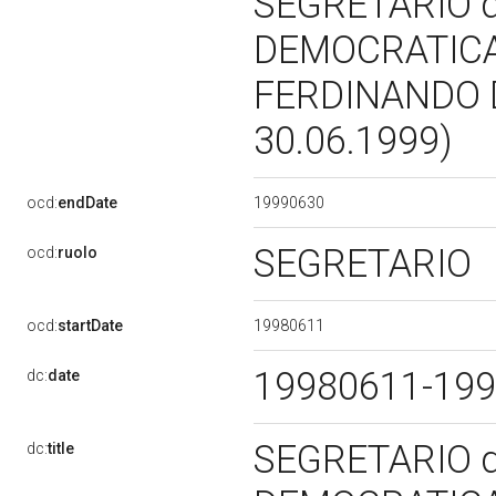
SEGRETARIO d
DEMOCRATICA
FERDINANDO D
30.06.1999)
19990630
ocd:
endDate
SEGRETARIO
ocd:
ruolo
19980611
ocd:
startDate
19980611-19
dc:
date
SEGRETARIO d
dc:
title