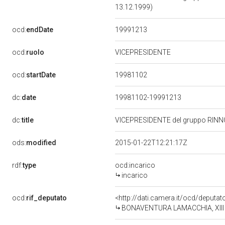
13.12.1999)
19991213
ocd:
endDate
ocd:
ruolo
VICEPRESIDENTE
19981102
ocd:
startDate
dc:
date
19981102-19991213
dc:
title
VICEPRESIDENTE del gruppo RIN
ods:
modified
2015-01-22T12:21:17Z
rdf:
type
ocd:incarico
incarico
ocd:
rif_deputato
<http://dati.camera.it/ocd/deputa
BONAVENTURA LAMACCHIA, XIII Le