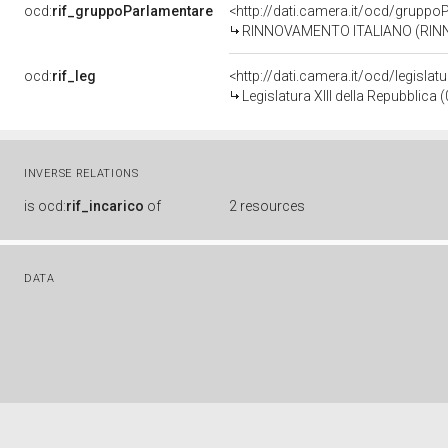
ocd:
rif_gruppoParlamentare
<http://dati.camera.it/ocd/gruppo
RINNOVAMENTO ITALIANO (RINN.I
ocd:
rif_leg
<http://dati.camera.it/ocd/legislat
Legislatura XIII della Repubblica
INVERSE RELATIONS
is
ocd:
rif_incarico
of
2 resources
DATA