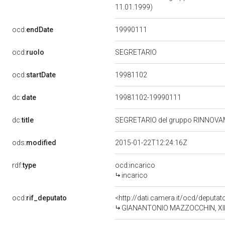
11.01.1999)
19990111
ocd:
endDate
ocd:
ruolo
SEGRETARIO
19981102
ocd:
startDate
dc:
date
19981102-19990111
dc:
title
SEGRETARIO del gruppo RINNOVA
ods:
modified
2015-01-22T12:24:16Z
rdf:
type
ocd:incarico
incarico
ocd:
rif_deputato
<http://dati.camera.it/ocd/deputa
GIANANTONIO MAZZOCCHIN, XIII L