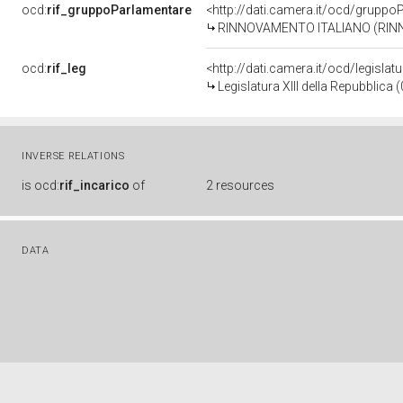
ocd:
rif_gruppoParlamentare
<http://dati.camera.it/ocd/gruppo
RINNOVAMENTO ITALIANO (RINN.I
ocd:
rif_leg
<http://dati.camera.it/ocd/legislat
Legislatura XIII della Repubblica
INVERSE RELATIONS
is
ocd:
rif_incarico
of
2 resources
DATA