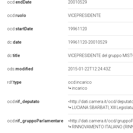
20010529
ocd:
endDate
ocd:
ruolo
VICEPRESIDENTE
19961120
ocd:
startDate
dc:
date
19961120-20010529
dc:
title
VICEPRESIDENTE del gruppo MIST
ods:
modified
2015-01-22T12:24:43Z
rdf:
type
ocd:incarico
incarico
ocd:
rif_deputato
<http://dati.camera.it/ocd/deputa
LUCIANA SBARBATI, XIII Legislatu
ocd:
rif_gruppoParlamentare
<http://dati.camera.it/ocd/gruppo
RINNOVAMENTO ITALIANO (RINN.I