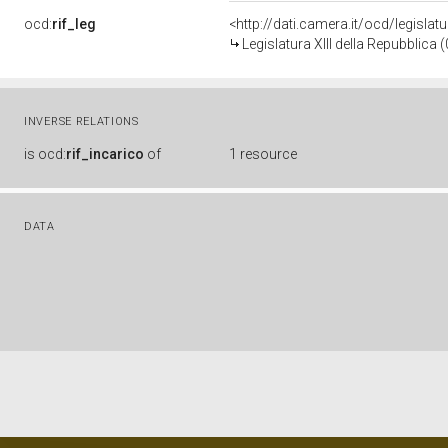
ocd:
rif_leg
<http://dati.camera.it/ocd/legislat
Legislatura XIII della Repubblica
INVERSE RELATIONS
is
ocd:
rif_incarico
of
1 resource
DATA