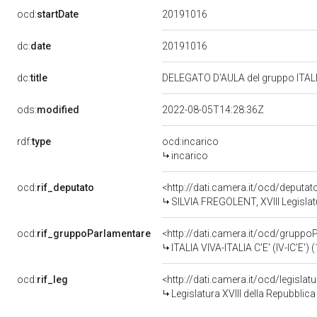
20191016
ocd:
startDate
20191016
dc:
date
dc:
title
DELEGATO D'AULA del gruppo ITAL
ods:
modified
2022-08-05T14:28:36Z
rdf:
type
ocd:incarico
incarico
ocd:
rif_deputato
<http://dati.camera.it/ocd/deputa
SILVIA FREGOLENT, XVIII Legislat
ocd:
rif_gruppoParlamentare
<http://dati.camera.it/ocd/gruppo
ITALIA VIVA-ITALIA C'E' (IV-IC'E')
ocd:
rif_leg
<http://dati.camera.it/ocd/legislat
Legislatura XVIII della Repubblic