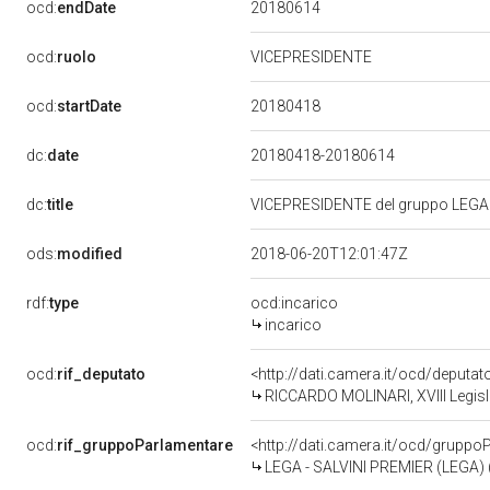
20180614
ocd:
endDate
ocd:
ruolo
VICEPRESIDENTE
20180418
ocd:
startDate
dc:
date
20180418-20180614
dc:
title
VICEPRESIDENTE del gruppo LEGA 
ods:
modified
2018-06-20T12:01:47Z
rdf:
type
ocd:incarico
incarico
ocd:
rif_deputato
<http://dati.camera.it/ocd/deputa
RICCARDO MOLINARI, XVIII Legisl
ocd:
rif_gruppoParlamentare
<http://dati.camera.it/ocd/gruppo
LEGA - SALVINI PREMIER (LEGA) 