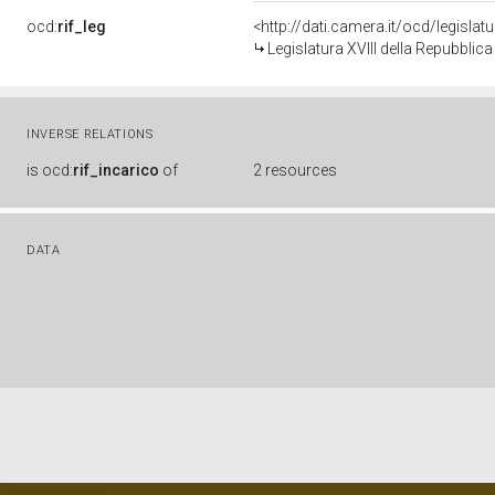
ocd:
rif_leg
<http://dati.camera.it/ocd/legislat
Legislatura XVIII della Repubblic
INVERSE RELATIONS
is
ocd:
rif_incarico
of
2 resources
DATA