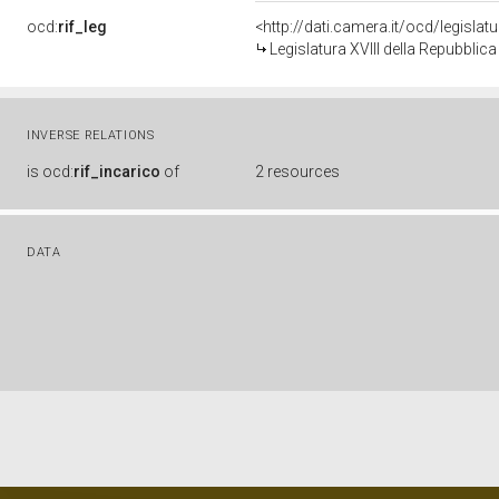
ocd:
rif_leg
<http://dati.camera.it/ocd/legislat
Legislatura XVIII della Repubblic
INVERSE RELATIONS
is
ocd:
rif_incarico
of
2 resources
DATA