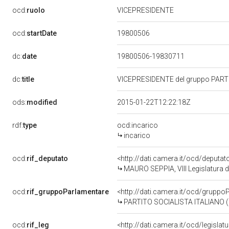
ocd:
ruolo
VICEPRESIDENTE
19800506
ocd:
startDate
dc:
date
19800506-19830711
dc:
title
VICEPRESIDENTE del gruppo PART
ods:
modified
2015-01-22T12:22:18Z
rdf:
type
ocd:incarico
incarico
ocd:
rif_deputato
<http://dati.camera.it/ocd/deputa
MAURO SEPPIA, VIII Legislatura d
ocd:
rif_gruppoParlamentare
<http://dati.camera.it/ocd/gruppo
PARTITO SOCIALISTA ITALIANO (P
ocd:
rif_leg
<http://dati.camera.it/ocd/legislat