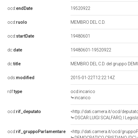
19520922
ocd:
endDate
ocd:
ruolo
MEMBRO DEL C.D.
19480601
ocd:
startDate
dc:
date
19480601-19520922
dc:
title
MEMBRO DEL C.D. del gruppo DEM
ods:
modified
2015-01-22T12:22:14Z
rdf:
type
ocd:incarico
incarico
ocd:
rif_deputato
<http://dati.camera.it/ocd/deputa
OSCAR LUIGI SCALFARO, I Legisla
ocd:
rif_gruppoParlamentare
<http://dati.camera.it/ocd/gruppo
DEMOCRATICO CRISTIANO (DC) (