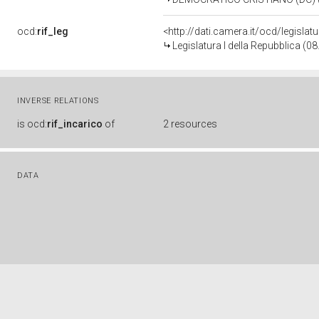
ocd:
rif_leg
<http://dati.camera.it/ocd/legislat
Legislatura I della Repubblica (0
INVERSE RELATIONS
is
ocd:
rif_incarico
of
2 resources
DATA