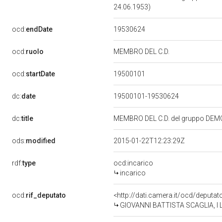
24.06.1953)
19530624
ocd:
endDate
ocd:
ruolo
MEMBRO DEL C.D.
19500101
ocd:
startDate
dc:
date
19500101-19530624
dc:
title
MEMBRO DEL C.D. del gruppo DEM
ods:
modified
2015-01-22T12:23:29Z
rdf:
type
ocd:incarico
incarico
ocd:
rif_deputato
<http://dati.camera.it/ocd/deputa
GIOVANNI BATTISTA SCAGLIA, I Le