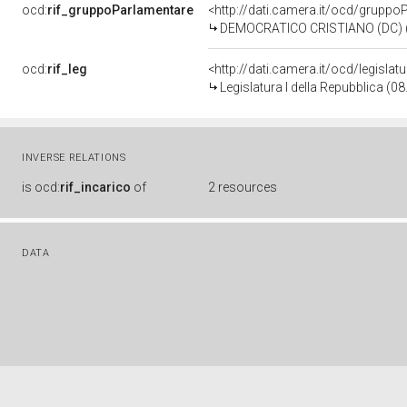
ocd:
rif_gruppoParlamentare
<http://dati.camera.it/ocd/gruppo
DEMOCRATICO CRISTIANO (DC) (
ocd:
rif_leg
<http://dati.camera.it/ocd/legislat
Legislatura I della Repubblica (0
INVERSE RELATIONS
is
ocd:
rif_incarico
of
2 resources
DATA