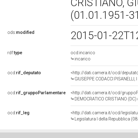
CRISTIANO, G
(01.01.1951-3
2015-01-22T1
ods:
modified
rdf:
type
ocd:incarico
incarico
ocd:
rif_deputato
<http://dati.camera.it/ocd/deputa
GIUSEPPE CODACCI PISANELLI, I L
ocd:
rif_gruppoParlamentare
<http://dati.camera.it/ocd/gruppo
DEMOCRATICO CRISTIANO (DC) (
ocd:
rif_leg
<http://dati.camera.it/ocd/legislat
Legislatura I della Repubblica (0