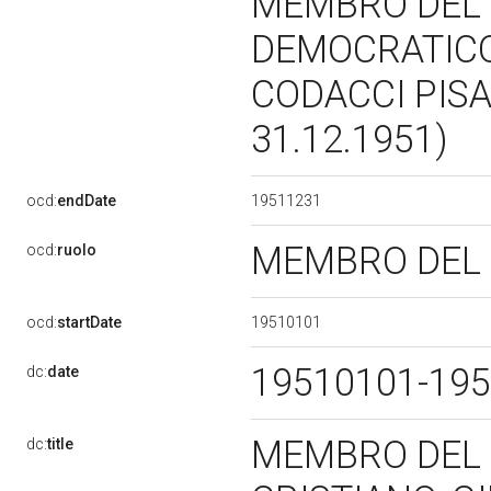
MEMBRO DEL C
DEMOCRATICO
CODACCI PISAN
31.12.1951)
19511231
ocd:
endDate
MEMBRO DEL 
ocd:
ruolo
19510101
ocd:
startDate
19510101-19
dc:
date
MEMBRO DEL C
dc:
title