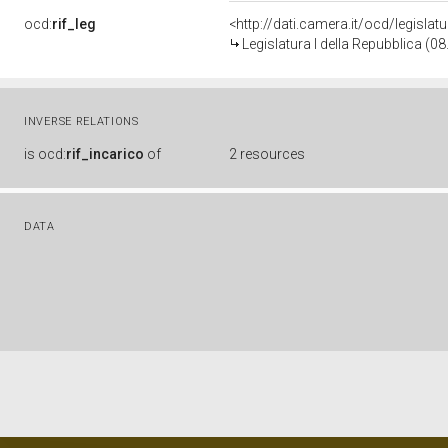
ocd:
rif_leg
<http://dati.camera.it/ocd/legislat
Legislatura I della Repubblica (0
INVERSE RELATIONS
is
ocd:
rif_incarico
of
2 resources
DATA