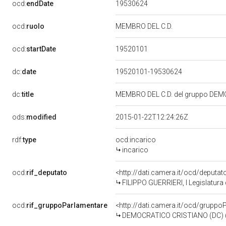
19530624
ocd:
endDate
ocd:
ruolo
MEMBRO DEL C.D.
19520101
ocd:
startDate
dc:
date
19520101-19530624
dc:
title
MEMBRO DEL C.D. del gruppo DEMO
ods:
modified
2015-01-22T12:24:26Z
rdf:
type
ocd:incarico
incarico
ocd:
rif_deputato
<http://dati.camera.it/ocd/deputa
FILIPPO GUERRIERI, I Legislatura
ocd:
rif_gruppoParlamentare
<http://dati.camera.it/ocd/gruppo
DEMOCRATICO CRISTIANO (DC) (