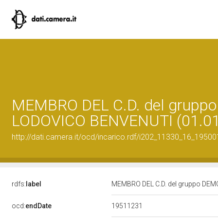
MEMBRO DEL C.D. del grupp
LODOVICO BENVENUTI (01.01
http://dati.camera.it/ocd/incarico.rdf/i202_11330_16_1950
rdfs:
label
MEMBRO DEL C.D. del gruppo DEM
19511231
ocd:
endDate