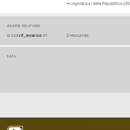
Legislatura I della Repubblica (0
INVERSE RELATIONS
is
ocd:
rif_incarico
of
2 resources
DATA