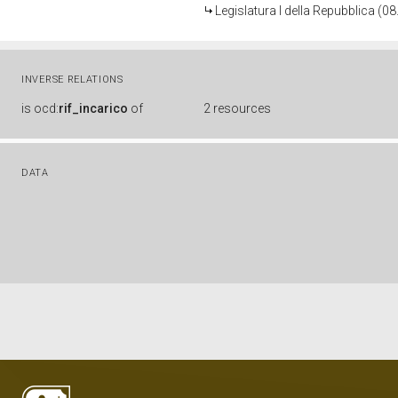
Legislatura I della Repubblica (0
INVERSE RELATIONS
is
ocd:
rif_incarico
of
2 resources
DATA