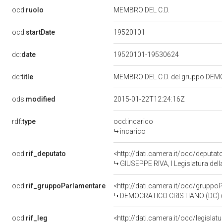
ocd:
ruolo
MEMBRO DEL C.D.
19520101
ocd:
startDate
dc:
date
19520101-19530624
dc:
title
MEMBRO DEL C.D. del gruppo DEM
ods:
modified
2015-01-22T12:24:16Z
rdf:
type
ocd:incarico
incarico
ocd:
rif_deputato
<http://dati.camera.it/ocd/deputa
GIUSEPPE RIVA, I Legislatura del
ocd:
rif_gruppoParlamentare
<http://dati.camera.it/ocd/gruppo
DEMOCRATICO CRISTIANO (DC) (
ocd:
rif_leg
<http://dati.camera.it/ocd/legislat