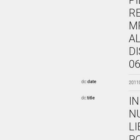
PI
R
M
AL
DI
06
dc:
date
2011
IN
dc:
title
N
L
PO