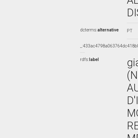
AL
D
dcterms:
alternative
PT
_:433ac4798a063764dc418b
gi
rdfs:
label
(N
A
D'
M
RE