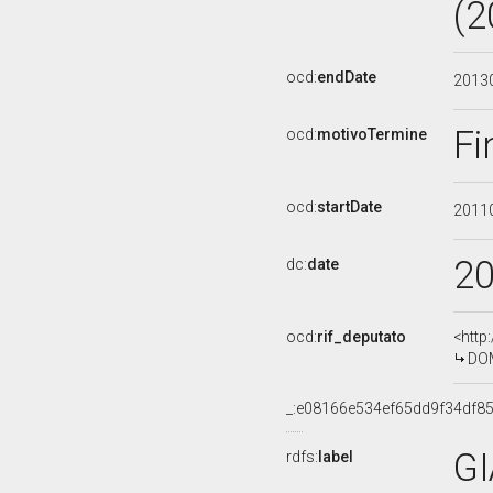
(2
ocd:
endDate
2013
Fi
ocd:
motivoTermine
ocd:
startDate
2011
2
dc:
date
ocd:
rif_deputato
<http
DOM
_:e08166e534ef65dd9f34df8
G
rdfs:
label