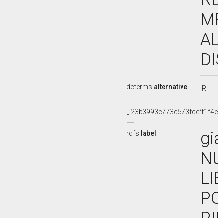
M
AL
D
dcterms:
alternative
IR
_:23b3993c773c573fceff1f4
gi
rdfs:
label
N
L
PO