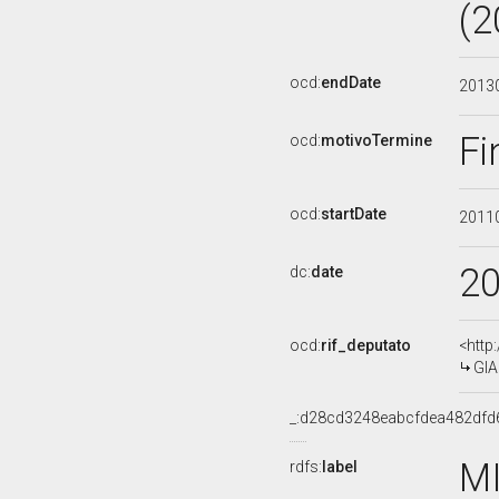
(2
ocd:
endDate
2013
Fi
ocd:
motivoTermine
ocd:
startDate
2011
2
dc:
date
ocd:
rif_deputato
<http
GIA
_:d28cd3248eabcfdea482df
M
rdfs:
label