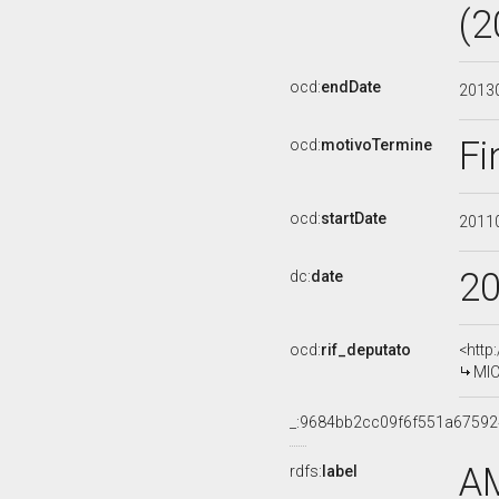
(2
ocd:
endDate
2013
Fi
ocd:
motivoTermine
ocd:
startDate
2011
2
dc:
date
ocd:
rif_deputato
<http
MIC
_:9684bb2cc09f6f551a67592
A
rdfs:
label