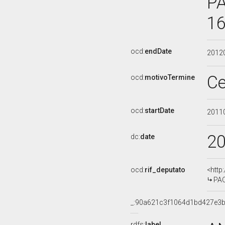
PA
16
ocd:
endDate
2012
Ce
ocd:
motivoTermine
ocd:
startDate
2011
2
dc:
date
ocd:
rif_deputato
<http
PAO
_:90a621c3f1064d1bd427e3
rdfs:
label