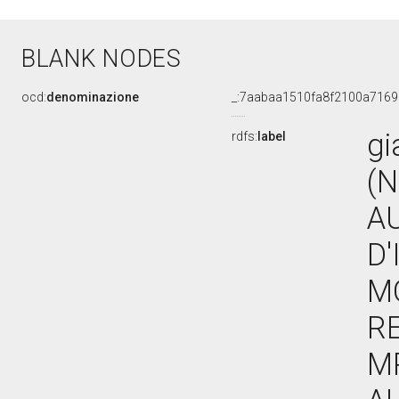
BLANK NODES
ocd:
denominazione
_:7aabaa1510fa8f2100a716
gi
rdfs:
label
(N
A
D'
M
RE
M