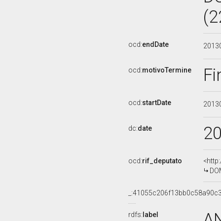
(2
ocd:
endDate
2013
Fi
ocd:
motivoTermine
ocd:
startDate
2013
2
dc:
date
ocd:
rif_deputato
<http
DOM
_:41055c206f13bb0c58a90c
AN
rdfs:
label