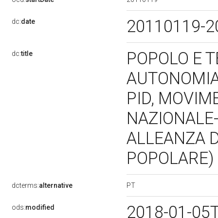
20110119-
dc:
date
POPOLO E T
dc:
title
AUTONOMIA,
PID, MOVIM
NAZIONALE-
ALLEANZA D
POPOLARE) (
PT
dcterms:
alternative
2018-01-05
ods:
modified