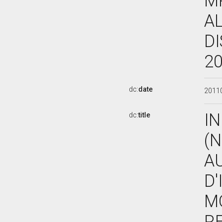
M
AL
DI
20
dc:
date
2011
IN
dc:
title
(N
A
D'
M
RE