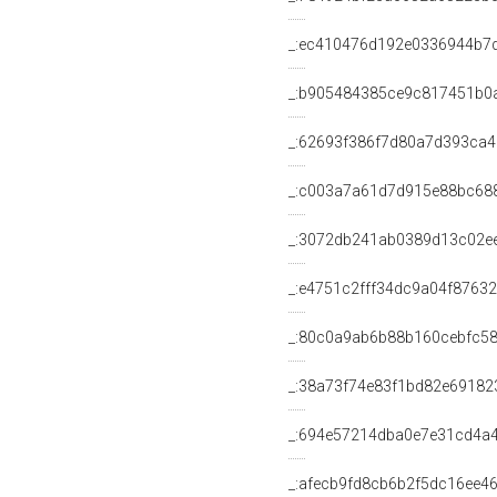
_:ec410476d192e0336944b7
_:b905484385ce9c817451b0
_:62693f386f7d80a7d393ca
_:c003a7a61d7d915e88bc68
_:3072db241ab0389d13c02e
_:e4751c2fff34dc9a04f8763
_:80c0a9ab6b88b160cebfc5
_:38a73f74e83f1bd82e69182
_:694e57214dba0e7e31cd4a
_:afecb9fd8cb6b2f5dc16ee4