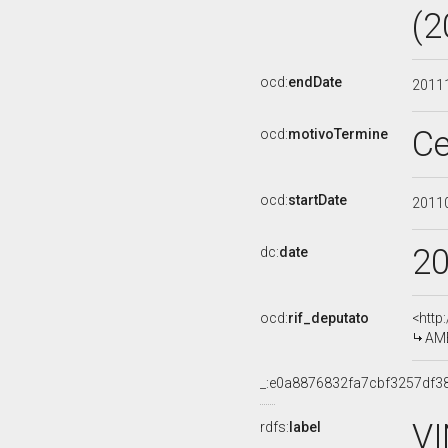
(2
ocd:
endDate
2011
Ce
ocd:
motivoTermine
ocd:
startDate
2011
2
dc:
date
ocd:
rif_deputato
<http
AME
_:e0a8876832fa7cbf3257df3
V
rdfs:
label