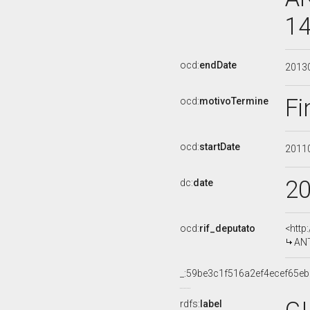
14
ocd:
endDate
2013
Fi
ocd:
motivoTermine
ocd:
startDate
2011
2
dc:
date
ocd:
rif_deputato
<http
ANT
_:59be3c1f516a2ef4ecef65e
rdfs:
label