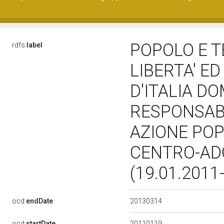
POPOLO E T
rdfs:
label
LIBERTA' E
D'ITALIA D
RESPONSABI
AZIONE POP
CENTRO-ADC
(19.01.2011
20130314
ocd:
endDate
20110119
ocd:
startDate