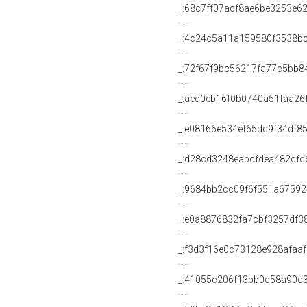
_:68c7ff07acf8ae6be3253e6
_:4c24c5a11a159580f3538b
_:72f67f9bc56217fa77c5bb8
_:aed0eb16f0b0740a51faa26
_:e08166e534ef65dd9f34df8
_:d28cd3248eabcfdea482df
_:9684bb2cc09f6f551a67592
_:e0a8876832fa7cbf3257df3
_:f3d3f16e0c73128e928afaa
_:41055c206f13bb0c58a90c