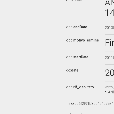
AN
14
ocd:
endDate
2013
Fi
ocd:
motivoTermine
ocd:
startDate
2011
2
dc:
date
ocd:
rif_deputato
<http
AND
_:a83056f2f91b3bc454d7e7