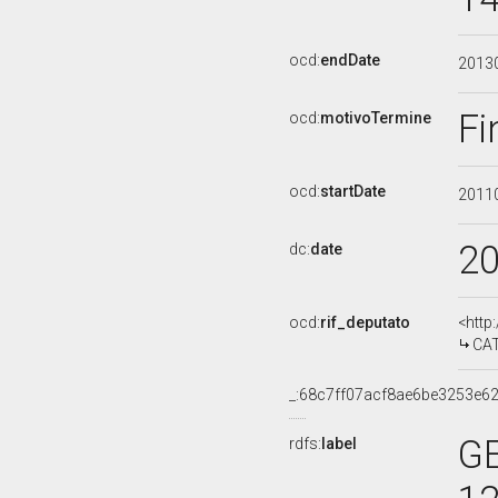
ocd:
endDate
2013
Fi
ocd:
motivoTermine
ocd:
startDate
2011
2
dc:
date
ocd:
rif_deputato
<http
CAT
_:68c7ff07acf8ae6be3253e6
GE
rdfs:
label