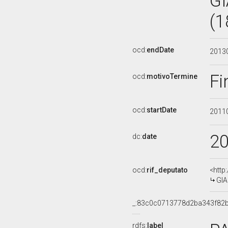
G
(1
ocd:
endDate
2013
Fi
ocd:
motivoTermine
ocd:
startDate
2011
2
dc:
date
ocd:
rif_deputato
<http
GIA
_:83c0c0713778d2ba343f82
rdfs:
label