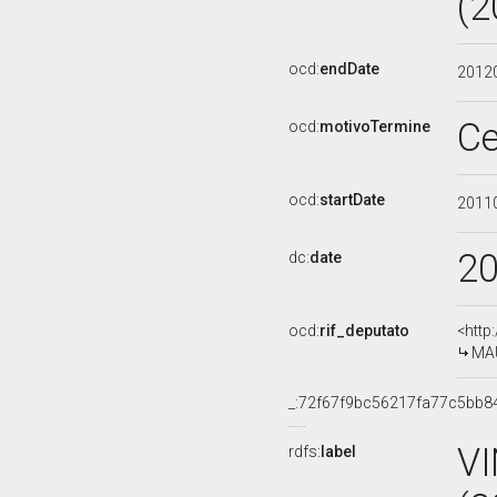
(2
ocd:
endDate
2012
Ce
ocd:
motivoTermine
ocd:
startDate
2011
2
dc:
date
ocd:
rif_deputato
<http
MAU
_:72f67f9bc56217fa77c5bb8
V
rdfs:
label