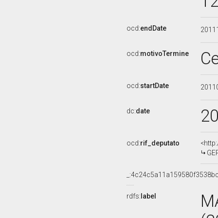
12
ocd:
endDate
2011
Ce
ocd:
motivoTermine
ocd:
startDate
2011
2
dc:
date
ocd:
rif_deputato
<http
GER
_:4c24c5a11a159580f3538b
M
rdfs:
label