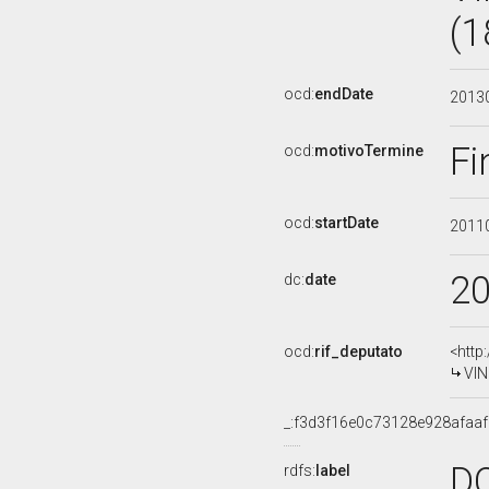
(1
ocd:
endDate
2013
Fi
ocd:
motivoTermine
ocd:
startDate
2011
2
dc:
date
ocd:
rif_deputato
<http
VIN
_:f3d3f16e0c73128e928afaa
D
rdfs:
label