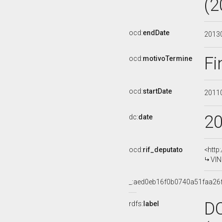
(2
ocd:
endDate
2013
Fi
ocd:
motivoTermine
ocd:
startDate
2011
2
dc:
date
ocd:
rif_deputato
<http
VIN
_:aed0eb16f0b0740a51faa26
D
rdfs:
label