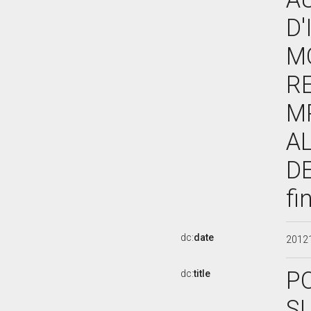
D'
M
RE
M
A
DE
fi
dc:
date
2012
PO
dc:
title
SU