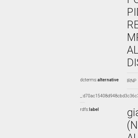
PI
R
M
AL
D
dcterms:
alternative
IRNP
_:d70ac15408d948cbd3c36c
gi
rdfs:
label
(N
A