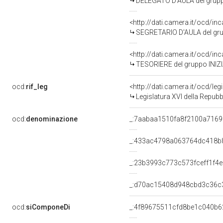
DELEGATO D'AULA del gruppo POPOLO E TERRITORIO (NOI SUD-LIBERTA' 
<http://dati.camera.it/ocd
SEGRETARIO D'AULA del gruppo INIZIATIVA RESPONSABILE (NOI SUD-LIBE
<http://dati.camera.it/ocd
TESORIERE del gruppo INIZIATIVA RESPONSABILE (NOI SUD-LIBERTA' ED
ocd:
rif_leg
<http://dati.camera.it/ocd/leg
Legislatura XVI della Repub
ocd:
denominazione
_:7aabaa1510fa8f2100a716
_:433ac4798a063764dc418b
_:23b3993c773c573fceff1f4
_:d70ac15408d948cbd3c36c
ocd:
siComponeDi
_:4f89675511cfd8be1c040b