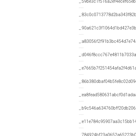
_:59be3c1f516a2ef4ecef65e
_:83c0c0713778d2ba343f82
_:90a621c3f1064d1bd427e3
_:a83056f2f91b3bc454d7e7
_:d046f8ccc767e4811b7033
_:e7665b7f251454afa2f4d61
_:86b380dbaf04b5fe8c02d09
_:ea8fead580631abcf0d1ada
_:b9c546a634760bff20db20
_:e11e784c95907aa3c15bb1
_:784924bf23a0652a65223b