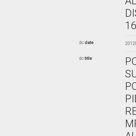
AL
DI
16
dc:
date
2012
PO
dc:
title
SU
PO
PI
RE
M