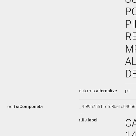
PO
PI
RE
M
A
D
dcterms:
alternative
PT
ocd:
siComponeDi
_:4f89675511cfd8be1c040b
CA
rdfs:
label
14