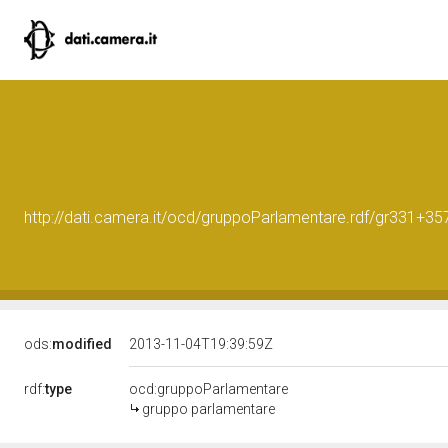
http://dati.camera.it/ocd/gruppoParlamentare.rdf/gr331+35
ods:
modified
2013-11-04T19:39:59Z
rdf:
type
ocd:gruppoParlamentare
gruppo parlamentare