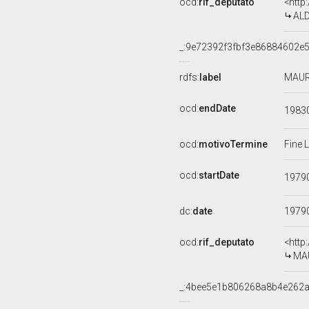
ocd:
rif_deputato
<http
ALD
_:9e72392f3fbf3e86884602e
rdfs:
label
MAUR
ocd:
endDate
1983
ocd:
motivoTermine
Fine 
ocd:
startDate
1979
dc:
date
1979
ocd:
rif_deputato
<http
MAU
_:4bee5e1b806268a8b4e262