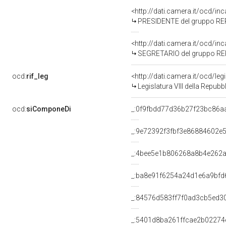
<http://dati.camera.it/ocd/i
PRESIDENTE del gruppo RE
<http://dati.camera.it/ocd/i
SEGRETARIO del gruppo RE
ocd:
rif_leg
<http://dati.camera.it/ocd/leg
Legislatura VIII della Repub
ocd:
siComponeDi
_:0f9fbdd77d36b27f23bc86a
_:9e72392f3fbf3e86884602e
_:4bee5e1b806268a8b4e262
_:ba8e91f6254a24d1e6a9bf
_:84576d583ff7f0ad3cb5ed3
_:5401d8ba261ffcae2b02274