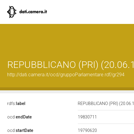
REPUBBLICANO (PRI) (20.06.
http://dati.camera.it/ocd/gruppoParlamentare.rdf/gr294
rdfs:
label
REPUBBLICANO (PRI) (20.06.
19830711
ocd:
endDate
19790620
ocd:
startDate