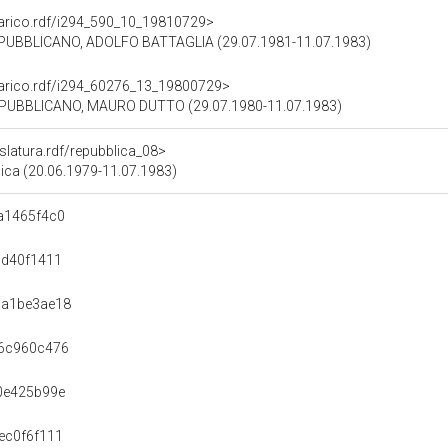
ncarico.rdf/i294_590_10_19810729>
PUBBLICANO, ADOLFO BATTAGLIA (29.07.1981-11.07.1983)
ncarico.rdf/i294_60276_13_19800729>
PUBBLICANO, MAURO DUTTO (29.07.1980-11.07.1983)
islatura.rdf/repubblica_08>
blica (20.06.1979-11.07.1983)
a1465f4c0
5d40f1411
aa1be3ae18
d6c960c476
0e425b99e
ec0f6f111