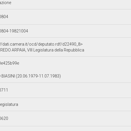
azione
0804
0804-19821004
://dati.camera.it/ocd/deputato.rdf/d22490_8>
REDO ARPAIA, VIII Legislatura della Repubblica
0e425b99e
BIASINI (20.06.1979-11.07.1983)
0711
Legislatura
0620