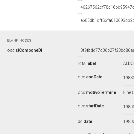
_:46267562cf78c16bd95947
_:e685db1dff86fa010693bb2
BLANK NODES
ocd:
siComponeDi
_:0f9fbdd77d36b27f23bc86a
rdfs:
label
ALDO 
ocd:
endDate
1983
ocd:
motivoTermine
Fine 
ocd:
startDate
1980
dc:
date
1980