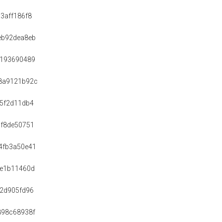
3aff186f8
eb92dea8eb
a193690489
8a9121b92c
75f2d11db4
5f8de50751
4fb3a50e41
ee1b11460d
f2d905fd96
898c68938f