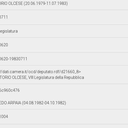
RIO OLCESE (20.06.1979-11.07.1983)
0711
Legislatura
0620
0620-19830711
://dati.camera.it/ocd/deputato.rdf/d21660_8>
TORIO OLCESE, VIII Legislatura della Repubblica
d6c960c476
DO ARPAIA (04.08.1982-04.10.1982)
1004