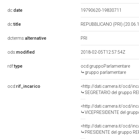
dc:
date
19790620-19830711
dc:
title
REPUBBLICANO (PRI) (20.06.
PRI
dcterms:
alternative
ods:
modified
2018-02-05T12:57:54Z
rdf:
type
ocd:gruppoParlamentare
gruppo parlamentare
ocd:
rif_incarico
<http://dati.camera.it/ocd/i
SEGRETARIO del gruppo RE
<http://dati.camera.it/ocd/i
VICEPRESIDENTE del grupp
<http://dati.camera.it/ocd/i
PRESIDENTE del gruppo RE