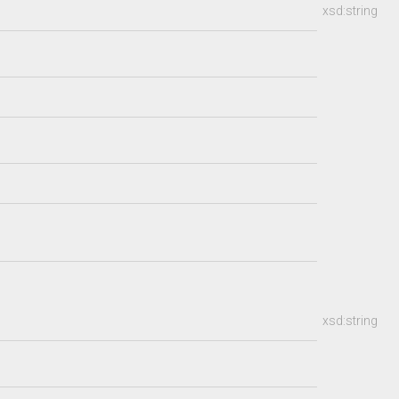
xsd:string
xsd:string