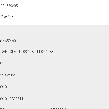
d08a659e05
df1e3668f
a1465f4c0
GANDOLFI (10.09.1980-11.07.1983)
0711
Legislatura
0910
0910-19830711