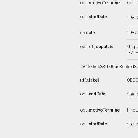
ocd:
motivoTermine
Cess
ocd:
startDate
1982
dc:
date
1982
ocd:
rif_deputato
<http
ALF
_:84576d583ff7f0ad3cb5ed3
rdfs:
label
ODDO 
ocd:
endDate
1983
ocd:
motivoTermine
Fine 
ocd:
startDate
1979