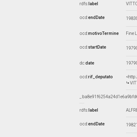
rdfs:
label
VITTO
ocd:
endDate
1983
ocd:
motivoTermine
Fine 
ocd:
startDate
1979
dc:
date
1979
ocd:
rif_deputato
<http
VIT
_:ba8e91f6254a24d1e6a9bf
rdfs:
label
ALFRE
ocd:
endDate
1982