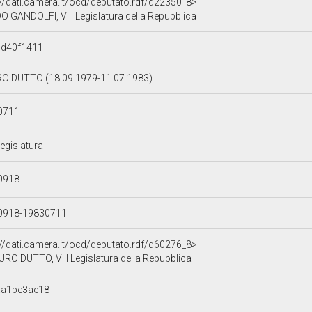
://dati.camera.it/ocd/deputato.rdf/d22350_8>
O GANDOLFI, VIII Legislatura della Repubblica
5d40f1411
O DUTTO (18.09.1979-11.07.1983)
0711
Legislatura
0918
0918-19830711
://dati.camera.it/ocd/deputato.rdf/d60276_8>
RO DUTTO, VIII Legislatura della Repubblica
aa1be3ae18