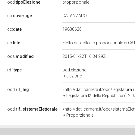
ocd:
tipoElezione
proporzionale
dc:
coverage
CATANZARO
19830626
dc:
date
dc:
title
Eletto nel collegio proporzionale di C
ods:
modified
2015-01-22T16:34:29Z
rdf:
type
ocd:elezione
elezione
ocd:
rif_leg
<http://dati.camera.it/ocd/legislatura
Legislatura IX della Repubblica (12.
ocd:
rif_sistemaElettorale
<http://dati.camera.it/ocd/sistemaElet
Proporzionale