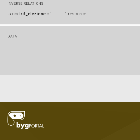
INVERSE RELATIONS
is
ocd:
rif_elezione
of
1 resource
DATA